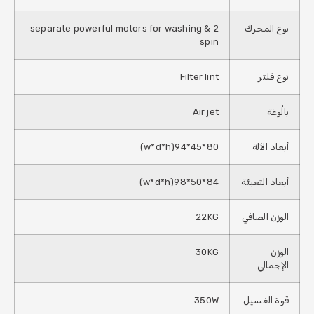
نوع المحرك
2 separate powerful motors for washing &
spin
نوع فلتر
Filter lint
بالُوعَة
Air jet
أبعاد الآلة
80*45*94(w*d*h)
أبعاد التعبئة
84*50*98(w*d*h)
الوزن الصافي
22KG
الوزن
30KG
الإجمالي
قوة الغسيل
350W